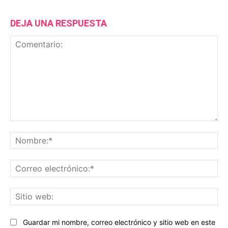
DEJA UNA RESPUESTA
Comentario:
No
Co
ele
Sit
we
Guardar mi nombre, correo electrónico y sitio web en este