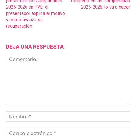
presentará las Campanadas
romperlo en las Campanadas
2025-2026 en TVE: el
2025-2026: lo va a hacer
presentador explica el motivo
y cómo avanza su
recuperación
DEJA UNA RESPUESTA
Comentario:
No
Co