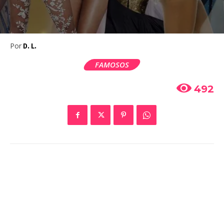
Por
D. L.
FAMOSOS
492