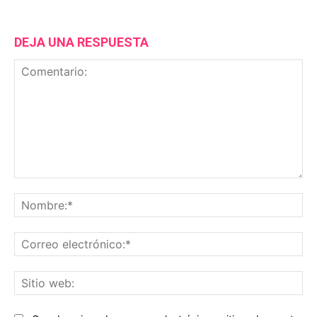
DEJA UNA RESPUESTA
Comentario:
No
Co
ele
Sit
we