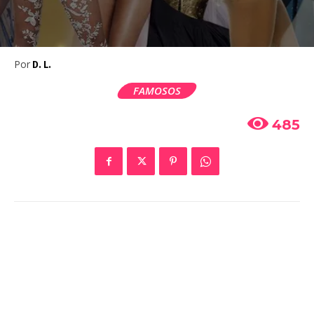
Por
D. L.
FAMOSOS
485