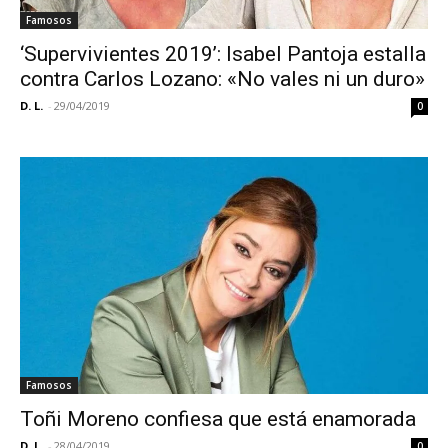
Famosos
‘Supervivientes 2019’: Isabel Pantoja estalla
contra Carlos Lozano: «No vales ni un duro»
D. L.
-
29/04/2019
0
Famosos
Toñi Moreno confiesa que está enamorada
D. L.
-
28/04/2019
0