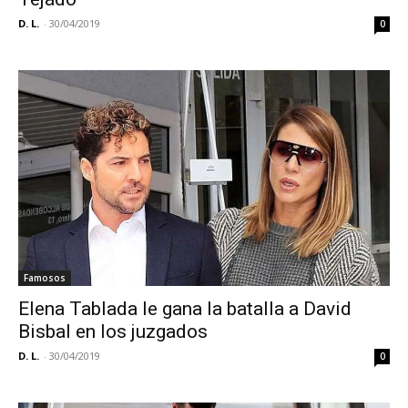
D. L.
-
30/04/2019
0
Famosos
Elena Tablada le gana la batalla a David
Bisbal en los juzgados
D. L.
-
30/04/2019
0