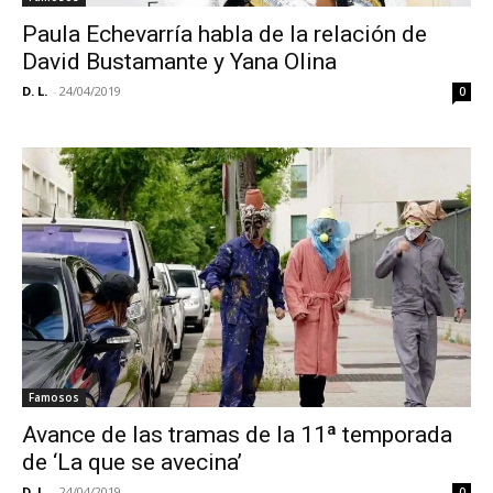
Paula Echevarría habla de la relación de
David Bustamante y Yana Olina
D. L.
-
24/04/2019
0
Famosos
Avance de las tramas de la 11ª temporada
de ‘La que se avecina’
D. L.
-
24/04/2019
0