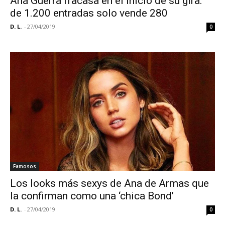
Ana Guerra fracasa en el inicio de su gira:
de 1.200 entradas solo vende 280
D. L.
-
27/04/2019
0
Famosos
Los looks más sexys de Ana de Armas que
la confirman como una ‘chica Bond’
D. L.
-
27/04/2019
0