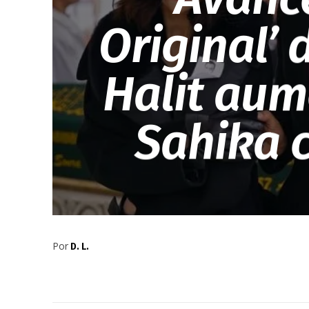
Original’ 
Halit aum
Sahika 
Por
D. L.