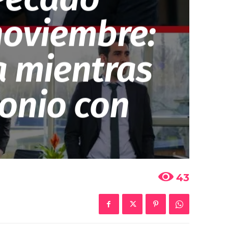
 noviembre:
a mientras
onio con
43