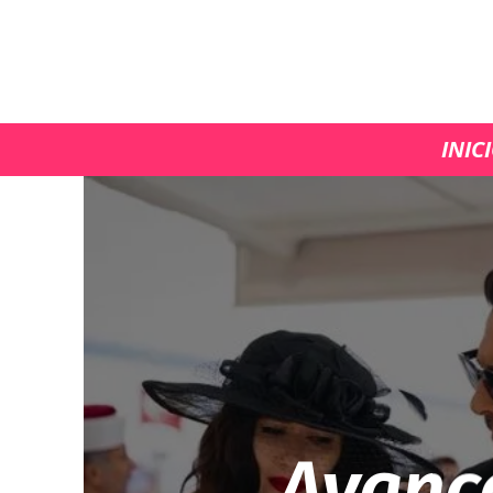
INIC
Avanc