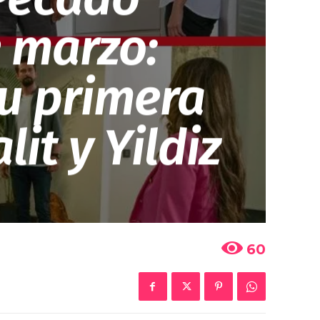
e marzo:
u primera
it y Yildiz
60