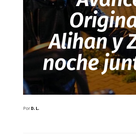
Origina
Alihan y
noche junt
Por
D. L.