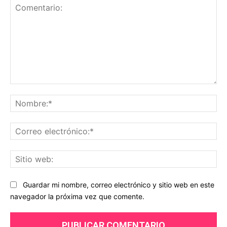
Comentario:
No
Co
ele
Sit
we
Guardar mi nombre, correo electrónico y sitio web en este
navegador la próxima vez que comente.