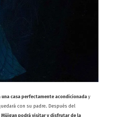
drá una casa perfectamente acondicionada
y
 quedará con su padre. Después del
.
Müjgan podrá visitar y disfrutar de la