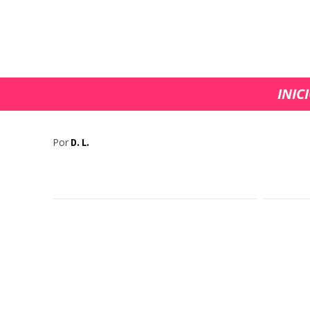
Avance se
INIC
del 18
Por
D. L.
manipul
riesgo la
Yilmaz y 