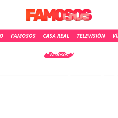
17 ABRIL, 2022
manal de ‘Tier
IO
FAMOSOS
CASA REAL
TELEVISIÓN
V
 al 22 de abril:
FAMOSOS
a a Züleyha y
 vida de su hij
Züleyha reactiv