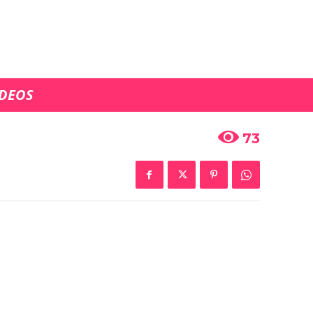
ra Amarga’
ÍDEOS
 Müjgan
73
 pone en
o mientras
an su plan