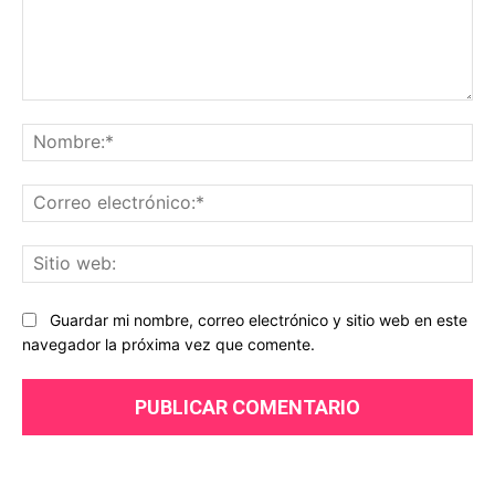
Comentario:
No
Co
ele
Sit
we
Guardar mi nombre, correo electrónico y sitio web en este
navegador la próxima vez que comente.