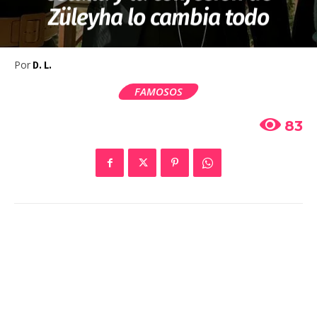
Züleyha lo cambia todo
Por
D. L.
FAMOSOS
83