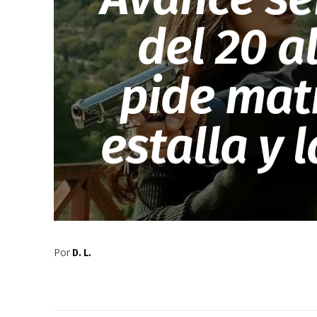
del 20 a
pide mat
estalla y 
Por
D. L.