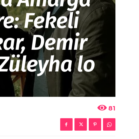
e: Fekeli
ar, Demir
 Züleyha lo
81