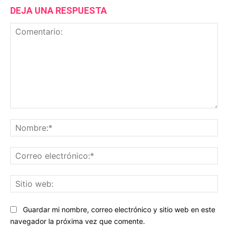
DEJA UNA RESPUESTA
Comentario:
No
Co
ele
Sit
we
Guardar mi nombre, correo electrónico y sitio web en este
navegador la próxima vez que comente.