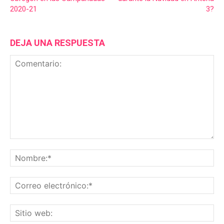
2020-21
3?
DEJA UNA RESPUESTA
Comentario:
No
Co
ele
Sit
we