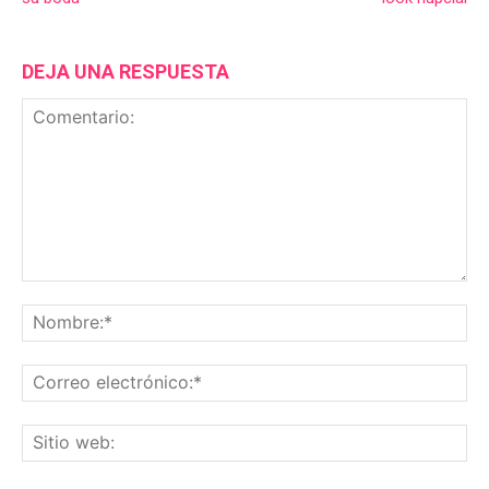
DEJA UNA RESPUESTA
Comentario:
No
Co
ele
Sit
we