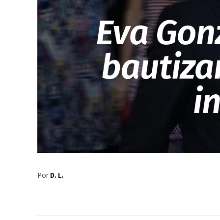
Eva Gon
bautiza
i
Por
D. L.