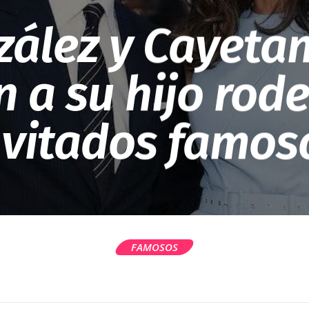
zález y Cayetan
n a su hijo rod
nvitados famos
FAMOSOS