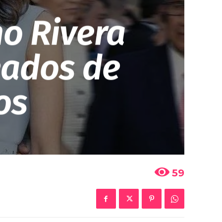
o Rivera
eados de
os
59