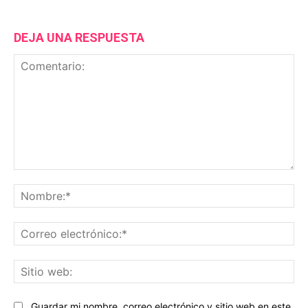
DEJA UNA RESPUESTA
Comentario:
No
Co
ele
Sit
we
Guardar mi nombre, correo electrónico y sitio web en este