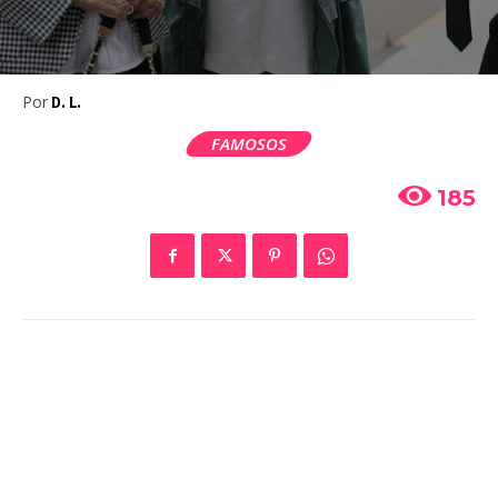
Por
D. L.
FAMOSOS
185