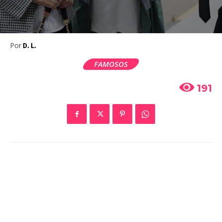
Por
D. L.
FAMOSOS
191