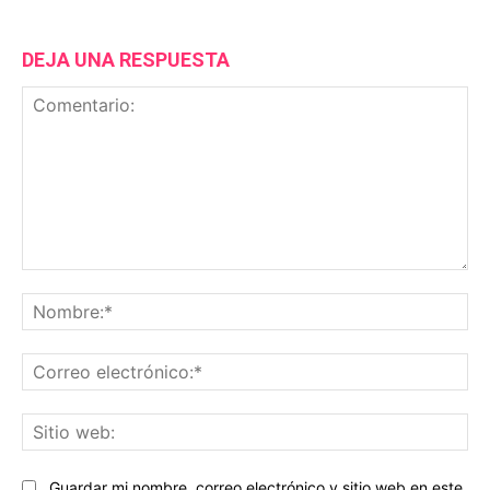
DEJA UNA RESPUESTA
Comentario:
No
Co
ele
Sit
we
Guardar mi nombre, correo electrónico y sitio web en este