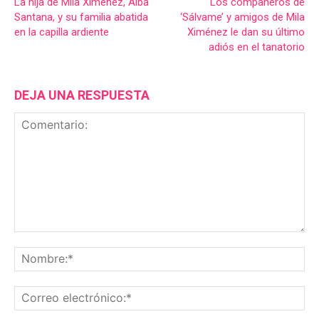
La hija de Mila Ximénez, Alba
Los compañeros de
Santana, y su familia abatida
‘Sálvame’ y amigos de Mila
en la capilla ardiente
Ximénez le dan su último
adiós en el tanatorio
DEJA UNA RESPUESTA
Comentario:
No
Co
ele