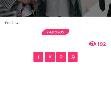
Por
D. L.
FAMOSOS
192