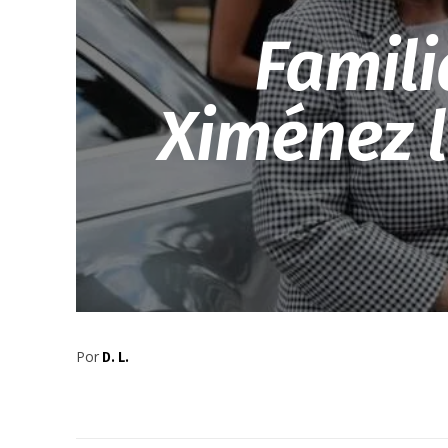
Famili
Ximénez l
Por
D. L.