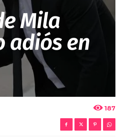
de Mila
o adiós en
187