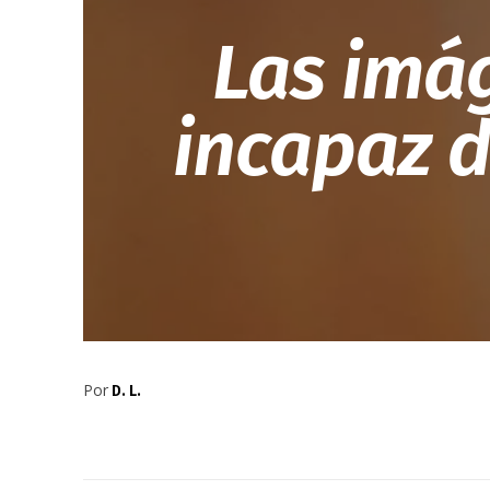
Las imá
incapaz d
Por
D. L.