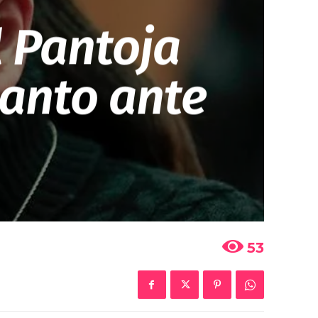
 Pantoja
lanto ante
53