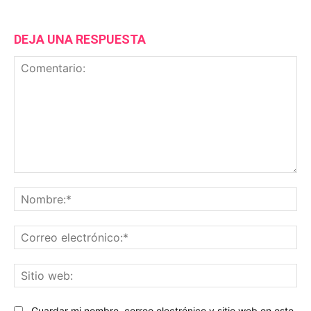
DEJA UNA RESPUESTA
Comentario:
No
Co
ele
Sit
we
Guardar mi nombre, correo electrónico y sitio web en este