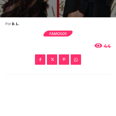
Por
D. L.
FAMOSOS
44