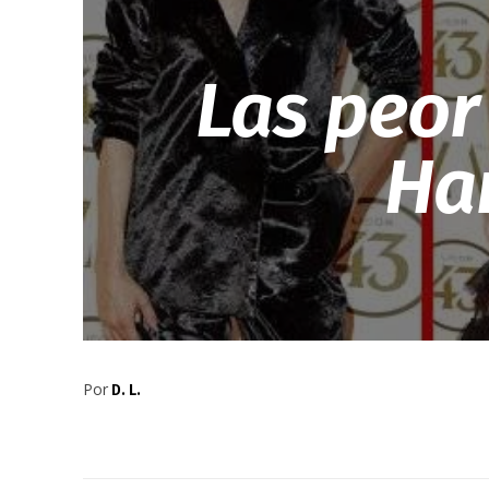
Las peor
Har
Por
D. L.