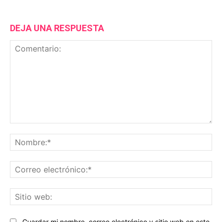
DEJA UNA RESPUESTA
Comentario:
No
Co
ele
Sit
we
Guardar mi nombre, correo electrónico y sitio web en este