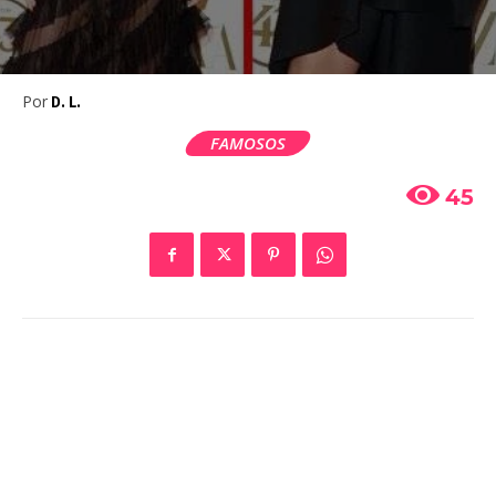
Por
D. L.
FAMOSOS
45