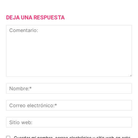
DEJA UNA RESPUESTA
Comentario:
No
Co
ele
Sit
we
Guardar mi nombre, correo electrónico y sitio web en este