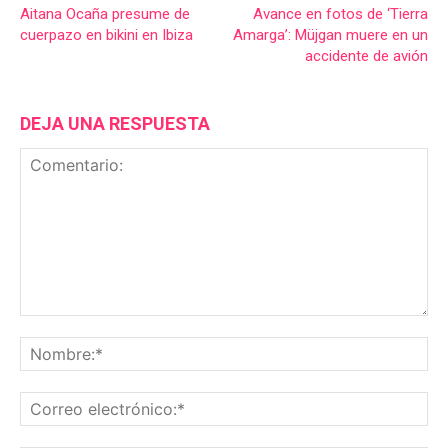
Aitana Ocaña presume de
Avance en fotos de ‘Tierra
cuerpazo en bikini en Ibiza
Amarga’: Müjgan muere en un
accidente de avión
DEJA UNA RESPUESTA
Comentario:
No
Co
ele