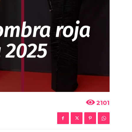
fombra roja
 2025
2101