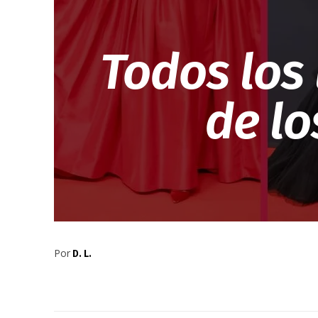
Todos los 
de l
Por
D. L.