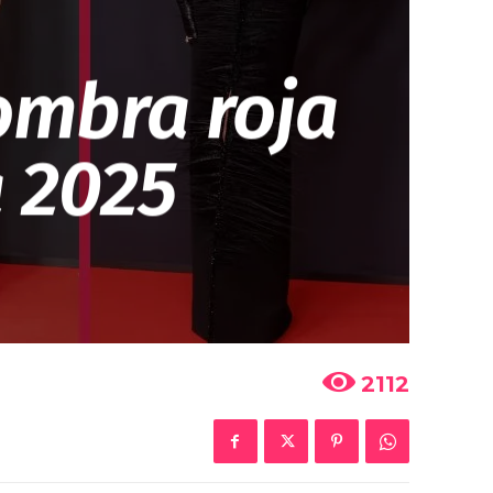
fombra roja
 2025
2112