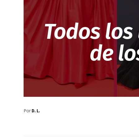
Todos los 
de l
Por
D. L.