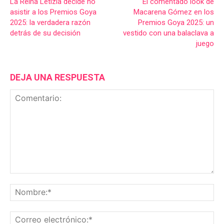
La Reina Letizia decide no
El comentado look de
asistir a los Premios Goya
Macarena Gómez en los
2025: la verdadera razón
Premios Goya 2025: un
detrás de su decisión
vestido con una balaclava a
juego
DEJA UNA RESPUESTA
Comentario:
No
Co