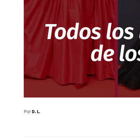
Todos los 
de l
Por
D. L.