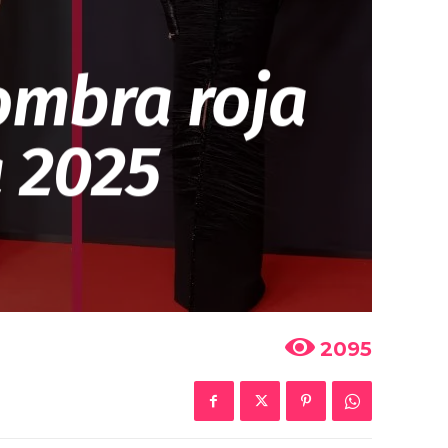
fombra roja
 2025
2095