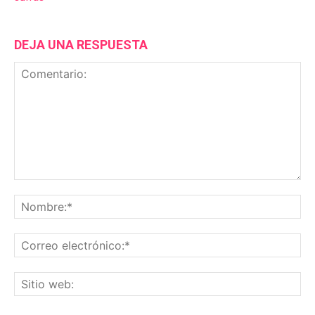
DEJA UNA RESPUESTA
Comentario:
No
Co
ele
Sit
we