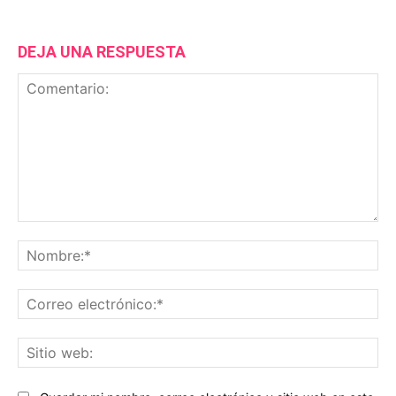
DEJA UNA RESPUESTA
Comentario:
No
Co
ele
Sit
we