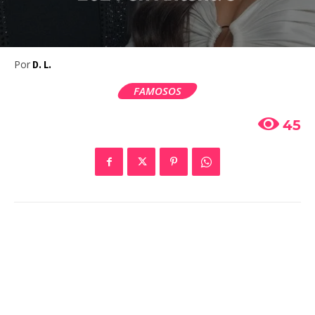
Por
D. L.
FAMOSOS
45