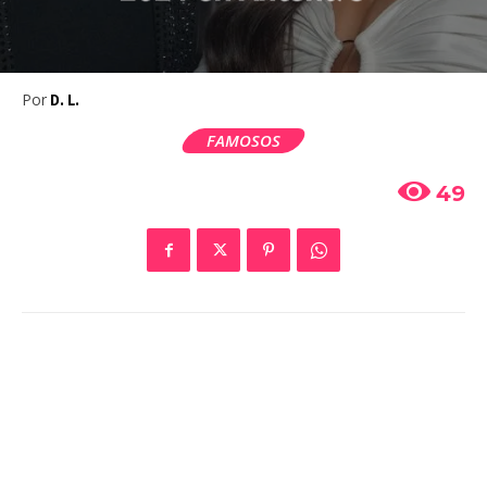
Por
D. L.
FAMOSOS
49