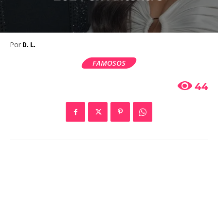
Por
D. L.
FAMOSOS
44