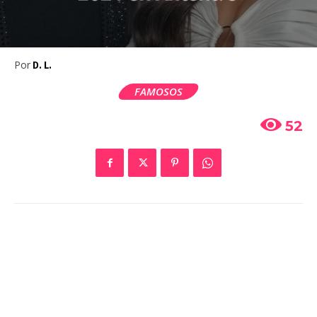
Por
D. L.
FAMOSOS
52