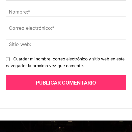
Comentario:
No
Co
ele
Sit
we
Guardar mi nombre, correo electrónico y sitio web en este
navegador la próxima vez que comente.