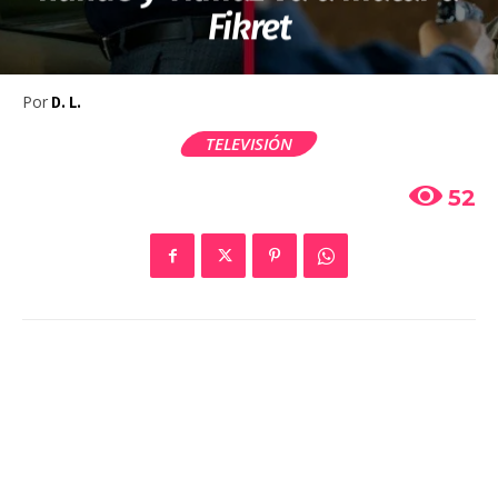
Fikret
Por
D. L.
TELEVISIÓN
52