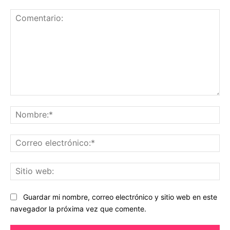
Comentario:
No
Co
ele
Sit
we
Guardar mi nombre, correo electrónico y sitio web en este
navegador la próxima vez que comente.