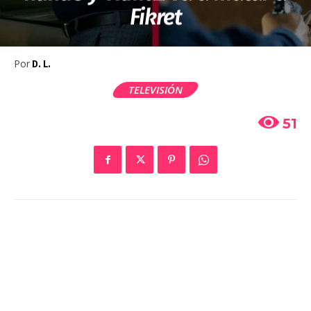
Fikret
Por
D. L.
TELEVISIÓN
51