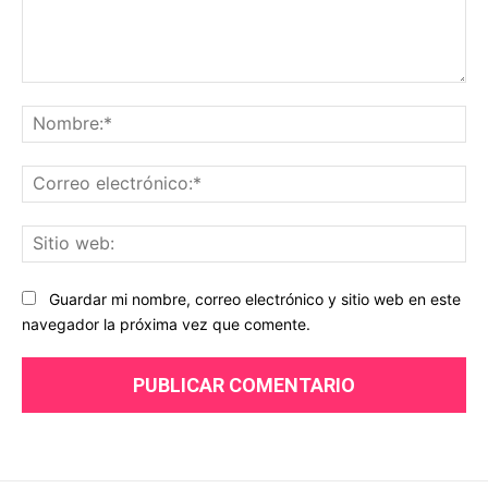
Comentario:
No
Co
ele
Sit
we
Guardar mi nombre, correo electrónico y sitio web en este
navegador la próxima vez que comente.