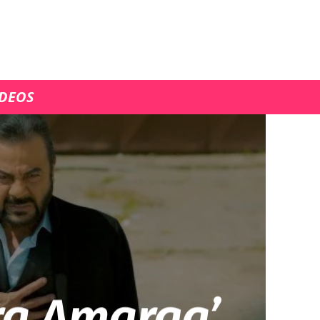
ÍDEOS
ra Amarga’