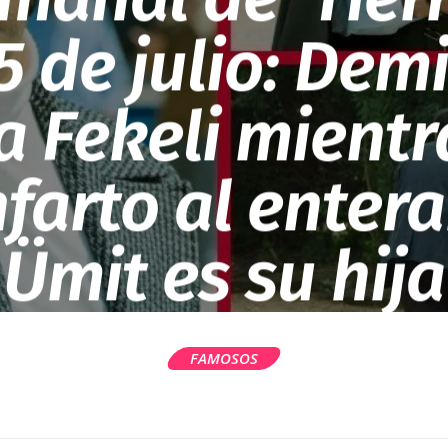
15 de julio: Demi
a Fekeli mient
nfarto al enter
Ümit es su hija
FAMOSOS