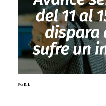
del 11 al 
dispara 
sufre un i
Por
D. L.