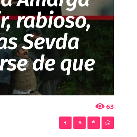
r, rabioso,
ras Sevda
arse de que
63