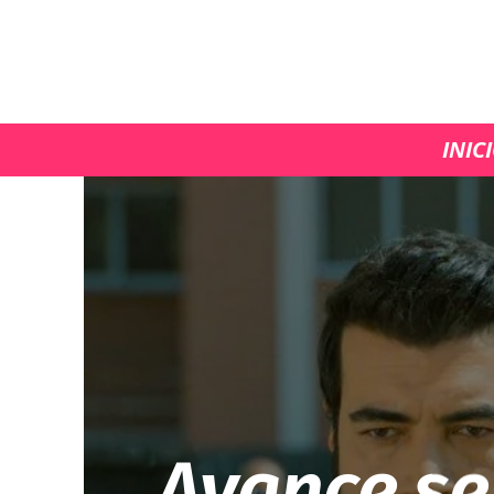
INIC
Avance se