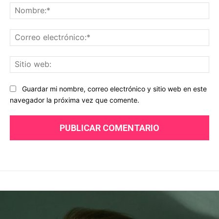
No
Co
ele
Sit
we
Guardar mi nombre, correo electrónico y sitio web en este
navegador la próxima vez que comente.