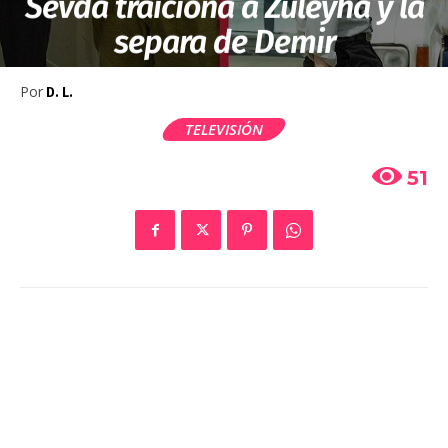
Sevda traiciona a Züleyha y la
separa de Demir
Por
D. L.
TELEVISIÓN
51