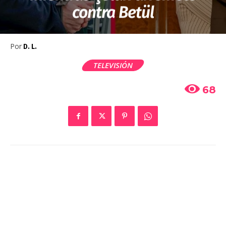
contra Betül
Por
D. L.
TELEVISIÓN
68