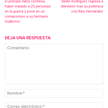
El príncipe Harry confiesa
Belén Rodríguez regresa a
haber matado a 25 personas
televisión tras su polémica
en la guerra y pone en un
con Kiko Hernández
compromiso a su hermano
Guillermo
DEJA UNA RESPUESTA
Comentario:
No
Co