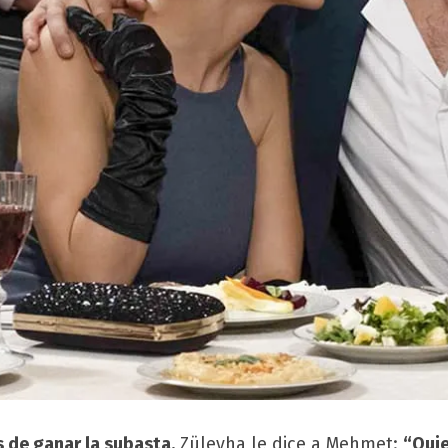
 de ganar la subasta.
Züleyha le dice a Mehmet:
“Quie