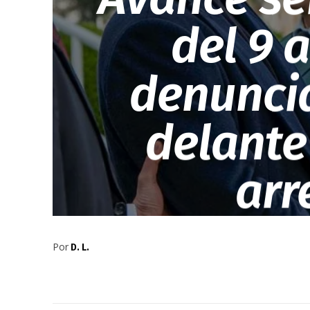
del 9 
denuncia
delante
arr
Por
D. L.