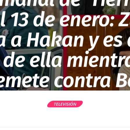
al 13 de enero: 
 a Hakan y es
 de ella mientr
emete contra B
TELEVISIÓN