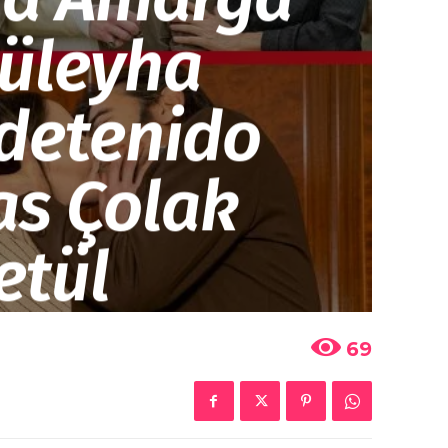
Züleyha
 detenido
as Çolak
etül
69