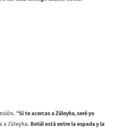
ansión.
“Si te acercas a Züleyha, seré yo
ta a Züleyha.
Betül está entre la espada y la