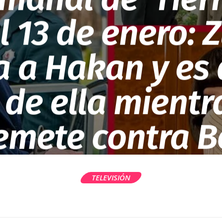
al 13 de enero: 
 a Hakan y es
 de ella mientr
emete contra B
TELEVISIÓN