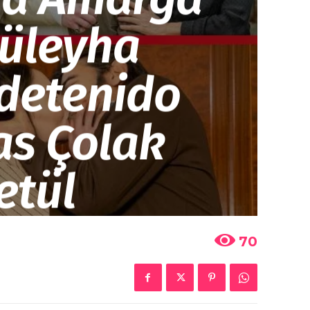
Züleyha
 detenido
as Çolak
etül
70