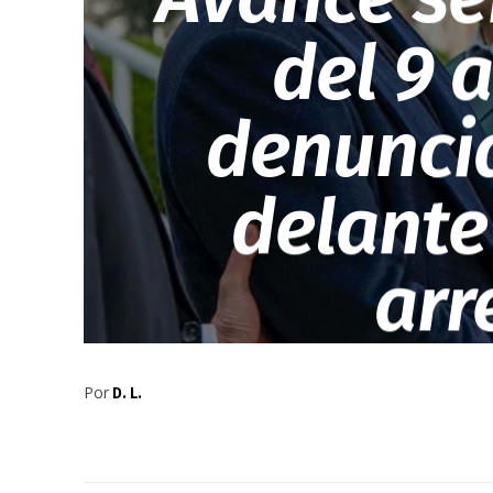
del 9 
denuncia
delante
arr
Por
D. L.