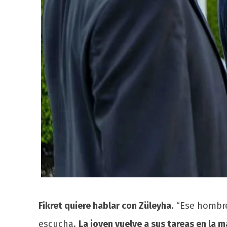
Fikret quiere hablar con Züleyha
. “Ese hombr
escucha.
La joven vuelve a sus tareas en la m