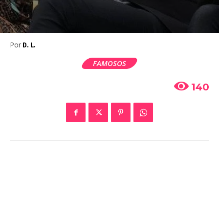
Por
D. L.
FAMOSOS
140