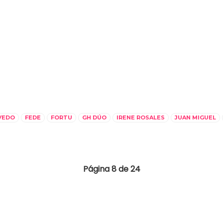
VEDO
FEDE
FORTU
GH DÚO
IRENE ROSALES
JUAN MIGUEL
Página 8 de 24