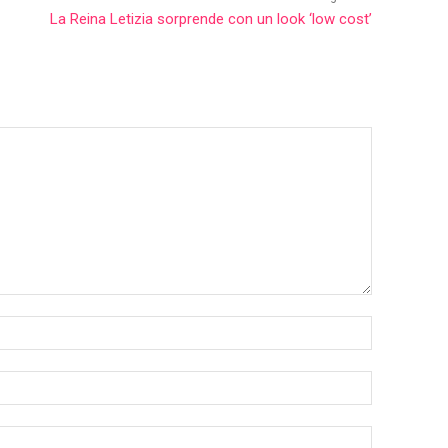
La Reina Letizia sorprende con un look ‘low cost’
Nombre:*
Correo
electrónico:
Sitio