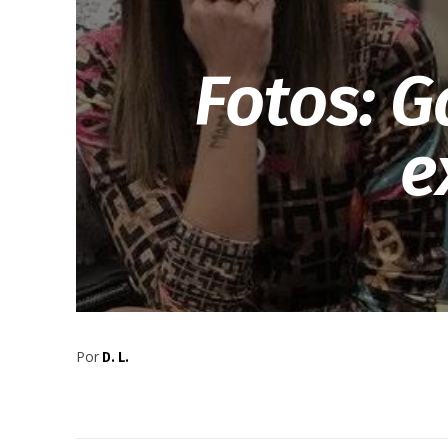
Fotos: G
e
Por
D. L.