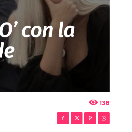
O’ con la
de
138