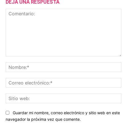
DEJA UNA RESPUESTA
Comentario:
No
Co
ele
Sit
we
Guardar mi nombre, correo electrónico y sitio web en este
navegador la próxima vez que comente.