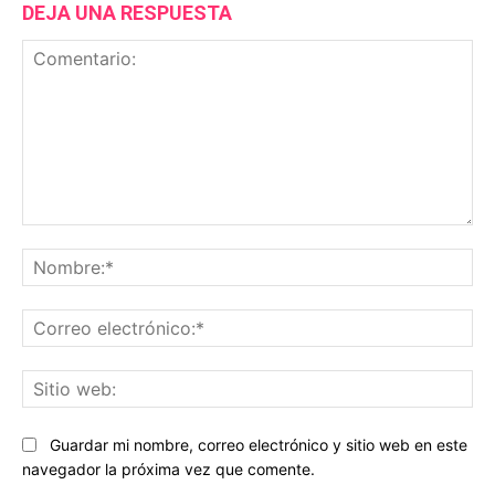
DEJA UNA RESPUESTA
Comentario:
No
Co
ele
Sit
we
Guardar mi nombre, correo electrónico y sitio web en este
navegador la próxima vez que comente.