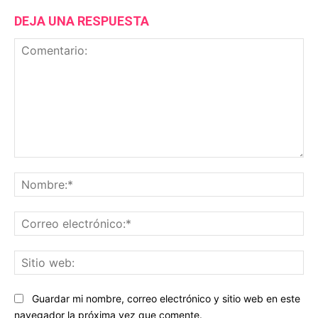
DEJA UNA RESPUESTA
Comentario:
No
Co
ele
Sit
we
Guardar mi nombre, correo electrónico y sitio web en este
navegador la próxima vez que comente.