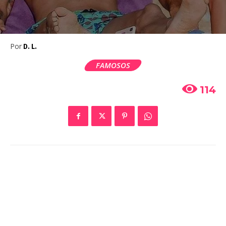
Por
D. L.
FAMOSOS
114