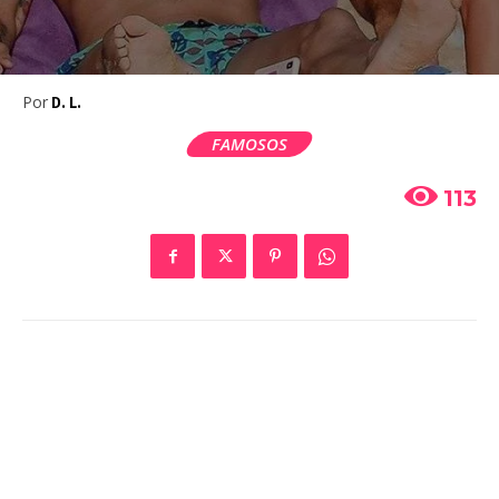
Por
D. L.
FAMOSOS
113