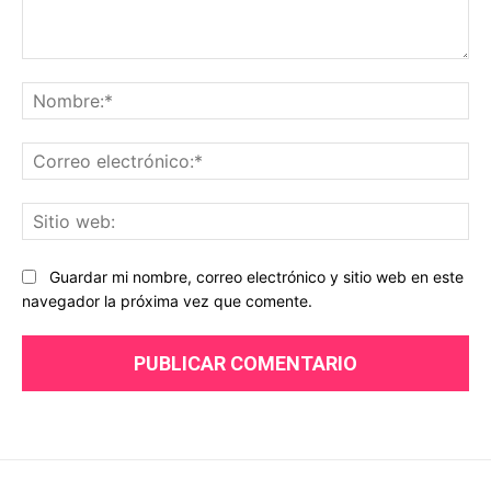
Comentario:
No
Co
ele
Sit
we
Guardar mi nombre, correo electrónico y sitio web en este
navegador la próxima vez que comente.