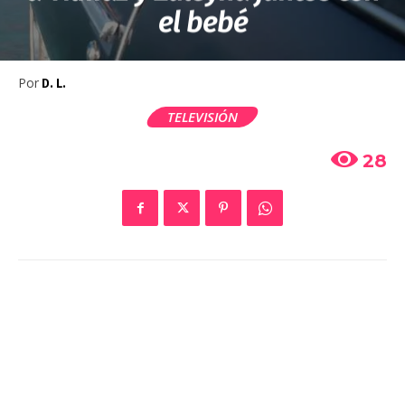
el bebé
Por
D. L.
TELEVISIÓN
28