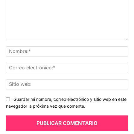
Comentario:
No
Co
ele
Sit
we
Guardar mi nombre, correo electrónico y sitio web en este
navegador la próxima vez que comente.