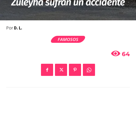
Züleyha sufran un accidente
Por
D. L.
FAMOSOS
64